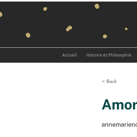
Accueil
Histoire et Philosophie
< Back
Amor
annemarien