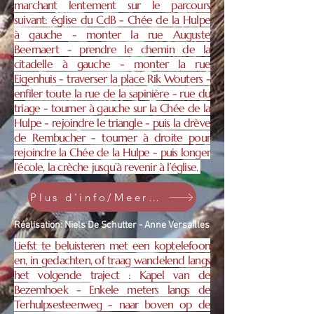
marchant lentement sur le parcours
suivant: église du CdB - Chée de la Hulpe
à gauche - monter la rue Auguste
Beernaert - prendre le chemin de la
citadelle à gauche - monter la rue
Eigenhuis - traverser la place Rik Wouters -
enfiler toute la rue de la sapinière - rue du
triage - tourner à gauche sur la Chée de la
Hulpe - rejoindre le triangle - puis la drève
de Rembucher - tourner à droite pour
rejoindre la Chée de la Hulpe - puis longer
l’école, la crèche jusqu’à revenir à l’église.
Plus d'info/Meer info
Réalisation: Niels De Schutter - Anne Versailles
Liefst te beluisteren met een koptelefoon
en, in gedachten, of traag wandelend langs
het volgende traject : Kapel van de
Bezemhoek - Enkele meters langs de
Terhulpsesteenweg - naar boven op de