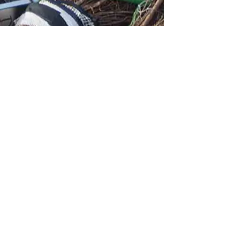
Découvrir la forêt
Ontdek het woud
vers la promenade sonore
naar de geluidswandeling