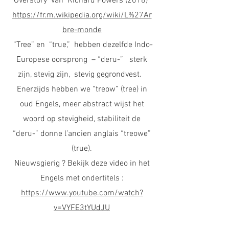
Overstory van Richard Powers (2018)
https://fr.m.wikipedia.org/wiki/L%27Ar
bre-monde
“Tree” en “true,” hebben dezelfde Indo-
Europese oorsprong – “deru-” sterk
zijn, stevig zijn, stevig gegrondvest.
Enerzijds hebben we “treow” (tree) in
oud Engels, meer abstract wijst het
woord op stevigheid, stabiliteit de
“deru-” donne l’ancien anglais “treowe”
(true).
Nieuwsgierig ? Bekijk deze video in het
Engels met ondertitels :
https://www.youtube.com/watch?
v=VYFE3tYUdJU