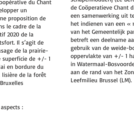
 Coopérative du Chant
de Coöperatieve Chant de
velopper un
een samenwerking uit t
une proposition de
het indienen van een « 
s le cadre de la
van het Gemeentelijk par
tif 2020
de la
betreft een deelname aa
ort. Il s’agit de
gebruik van de weide-
usage de la prairie-
oppervlakte van +/- 1 
superficie de +/- 1
in Watermaal-Bosvoorde
lai en bordure du
aan de rand van het Zo
isière de la forêt
Leefmilieu Brussel (LM).
Bruxelles
 aspects :