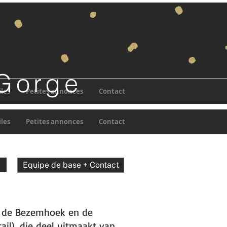
-Gorge
iles
Petites annonces
Contact
iles
Petites annonces
Contact
Equipe de base + Contact
 de Bezemhoek en de
ail), die deel uitmaakt van