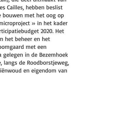
s Cailles, hebben beslist
e bouwen met het oog op
microproject » in het kader
ticipatiebudget 2020. Het
n het beheer en het
boomgaard met een
ha gelegen in de Bezemhoek
, langs de Roodborstjeweg,
niënwoud en eigendom van