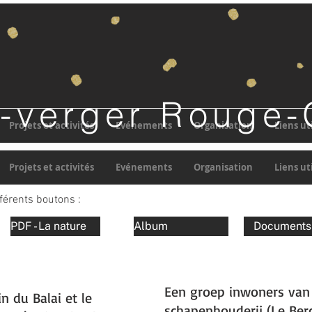
e-verger Rouge
Projets et activités
Evénements
Organisation
Liens ut
Projets et activités
Evénements
Organisation
Liens ut
fférents boutons :
PDF - La nature
Album
Documents
Een groep inwoners van
n du Balai et le
schapenhouderij (Le Berc