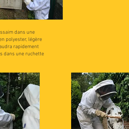
’essaim dans une
en polyester, légère
 faudra rapidement
es dans une ruchette