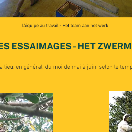
L'équipe au travail - Het team aan het werk
ES ESSAIMAGES - HET ZWER
lieu, en général, du moi de mai à juin, selon le tem