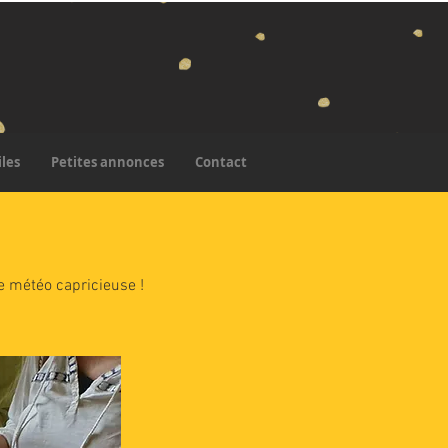
iles
Petites annonces
Contact
e météo capricieuse !