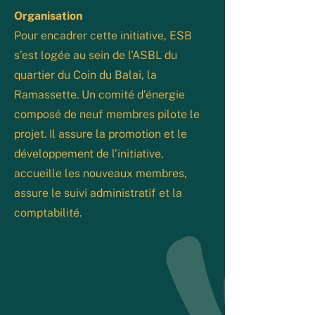
Organisation
Pour encadrer cette initiative, ESB
s’est logée au sein de l’ASBL du
quartier du Coin du Balai, la
Ramassette. Un comité d’énergie
composé de neuf membres pilote le
projet. Il assure la promotion et le
développement de l’initiative,
accueille les nouveaux membres,
assure le suivi administratif et la
comptabilité.