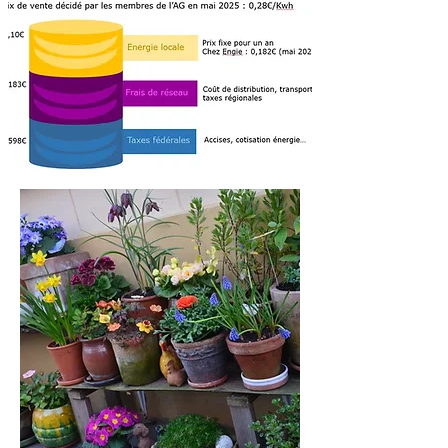
d’achat et de vente fixes : achat aux 
producteurs à 6 €c et vente aux 
consommateurs à 14 €c. 

A l’occasion de son AG du 15 mai 
2025, les prix fixes ont été adaptés : 
7€c à l’achat et 10 €c à la vente !

Ces prix sont susceptibles d’évoluer 
(à la hausse ou à la baisse) suite au 
vote des membres.

Le Comité d’Énergie veille à proposer 
pour les membres d’ESB des prix à 
l’achat et à la vente plus favorables 
que ceux pratiqués par le marché. 

Les frais de réseaux (environ 30 %) et 
les taxes (environ 30 %) sont fixés 
par les instances régionales et 
fédérales compétentes et ne sont pas 