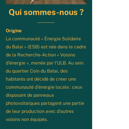
Qui sommes-nous ?
Origine
La communauté « Énergie Solidaire
du Balai » (ESB) est née dans le cadre
de la Recherche-Action « Voisins
d’énergie », menée par l’ULB. Au sein
du quartier Coin du Balai, des
habitants ont décidé de créer une
communauté d’énergie locale : ceux
disposant de panneaux
photovoltaïques partagent une partie
de leur production avec d’autres
voisins non équipés.