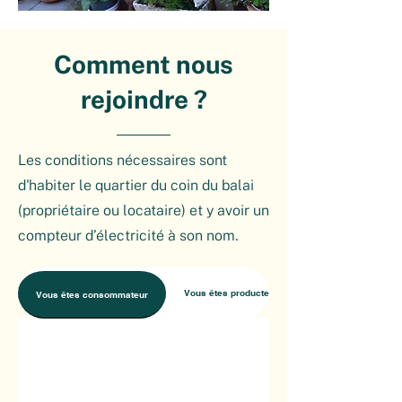
du ressort de la communauté 
d’énergie. 

Comment nous
Le partage d’électricité au sein d’une 
communauté d’énergie entraine des 
rejoindre ?
coûts supplémentaires sous la forme 
de frais de comptage. Ceux-ci sont 
actuellement pris en charge par ESB.  

Les conditions nécessaires sont
d'habiter le quartier du coin du balai
Par ailleurs, nous assumons les frais 
(propriétaire ou locataire) et y avoir un
de fonctionnement inhérents à la 
compteur d’électricité à son nom.
gestion de notre communauté 
d’Énergie.
Vous êtes producteur
Vous êtes consommateur