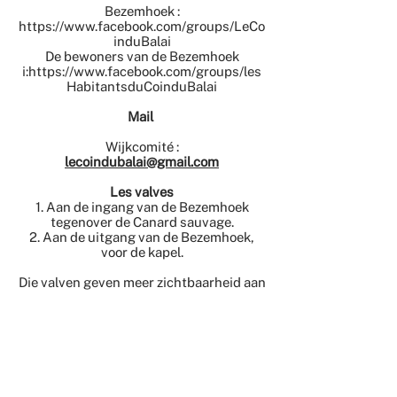
Bezemhoek :
https://www.facebook.com/groups/LeCo
induBalai
De bewoners van de Bezemhoek
i:
https://www.facebook.com/groups/les
HabitantsduCoinduBalai
Mail
Wijkcomité :
lecoindubalai@gmail.com
Les valves
1. Aan de ingang van de Bezemhoek
tegenover de Canard sauvage.
2. Aan de uitgang van de Bezemhoek,
voor de kapel.
Die valven geven meer zichtbaarheid aan
de projecten en activiteiten van de wijk,
ook voor de mensen zonder wifi of
internet. Onze affiches, flyers,... worden
regelmatig opgehangen in deze
"communicatiekasten".
Wil je iets in de valven plaatsen ?
mia.polet@gmail.com