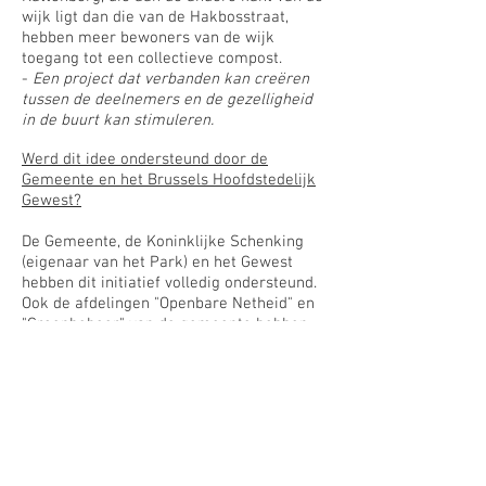
wijk ligt dan die van de Hakbosstraat,
hebben meer bewoners van de wijk
toegang tot een collectieve compost.
-
Een project dat verbanden kan creëren
tussen de deelnemers en de gezelligheid
in de buurt kan stimuleren.
Werd dit idee ondersteund door de
Gemeente en het Brussels Hoofdstedelijk
Gewest?
De Gemeente, de Koninklijke Schenking
(eigenaar van het Park) en het Gewest
hebben dit initiatief volledig ondersteund.
Ook de afdelingen "Openbare Netheid" en
"Groenbeheer" van de gemeente hebben
actief meegewerkt aan de reflectie en
zoektocht naar een locatie. De gemeente
heeft financieel meegewerkt aan het
project.
Waar in het park werd de compost
geïnstalleerd en hoe ziet deze eruit?