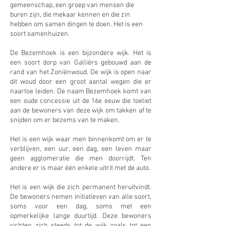
gemeenschap, een groep van mensen die
buren zijn, die mekaar kennen en die zin
hebben om samen dingen te doen. Het is een
soort samenhuizen.
De Bezemhoek is een bijzondere wijk. Het is
een soort dorp van Galliërs gebouwd aan de
rand van het Zoniënwoud. De wijk is open naar
dit woud door een groot aantal wegen die er
naartoe leiden. De naam Bezemhoek komt van
een oude concessie uit de 16e eeuw die toeliet
aan de bewoners van deze wijk om takken af te
snijden om er bezems van te maken.
Het is een wijk waar men binnenkomt om er te
verblijven, een uur, een dag, een leven maar
geen agglomeratie die men doorrijdt. Ten
andere er is maar één enkele uitrit met de auto.
Het is een wijk die zich permanent heruitvindt.
De bewoners nemen initiatieven van alle soort,
soms voor een dag, soms met een
opmerkelijke lange duurtijd. Deze bewoners
richten zich steeds tot de wijk zoals tot een