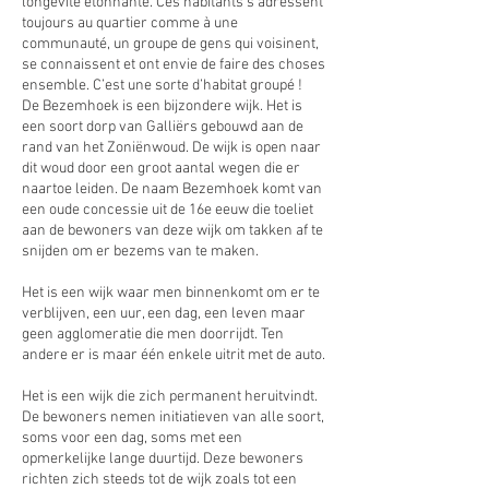
longévité étonnante. Ces habitants s'adressent
toujours au quartier comme à une
communauté, un groupe de gens qui voisinent,
se connaissent et ont envie de faire des choses
ensemble. C’est une sorte d’habitat groupé !
De Bezemhoek is een bijzondere wijk. Het is
een soort dorp van Galliërs gebouwd aan de
rand van het Zoniënwoud. De wijk is open naar
dit woud door een groot aantal wegen die er
naartoe leiden. De naam Bezemhoek komt van
een oude concessie uit de 16e eeuw die toeliet
aan de bewoners van deze wijk om takken af te
snijden om er bezems van te maken.
Het is een wijk waar men binnenkomt om er te
verblijven, een uur, een dag, een leven maar
geen agglomeratie die men doorrijdt. Ten
andere er is maar één enkele uitrit met de auto.
Het is een wijk die zich permanent heruitvindt.
De bewoners nemen initiatieven van alle soort,
soms voor een dag, soms met een
opmerkelijke lange duurtijd. Deze bewoners
richten zich steeds tot de wijk zoals tot een