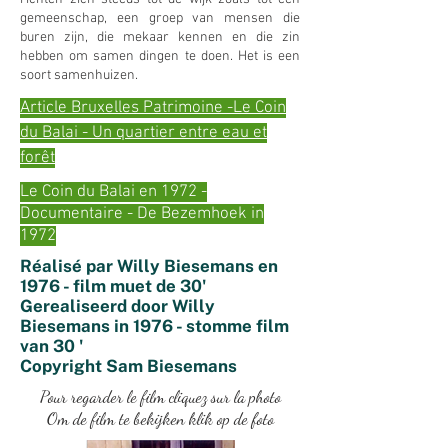
gemeenschap, een groep van mensen die
buren zijn, die mekaar kennen en die zin
hebben om samen dingen te doen. Het is een
soort samenhuizen.
Article Bruxelles Patrimoine -Le Coin
du Balai - Un quartier entre eau et
forêt
Le Coin du Balai en 1972 -
Documentaire - De Bezemhoek in
1972
Réalisé par Willy Biesemans en
1976 - film muet de 30'
Gerealiseerd door Willy
Biesemans in 1976 - stomme film
van 30 '
Copyright Sam Biesemans
Pour regarder le film cliquez sur la photo
Om de film te bekijken klik op de foto