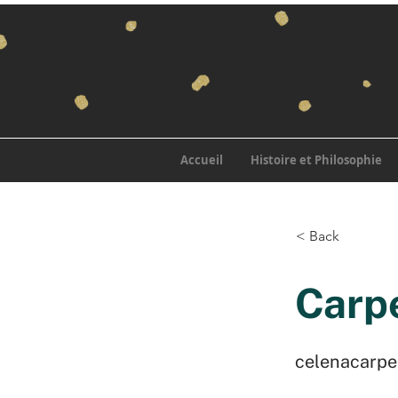
Accueil
Histoire et Philosophie
< Back
Carp
celenacarpe