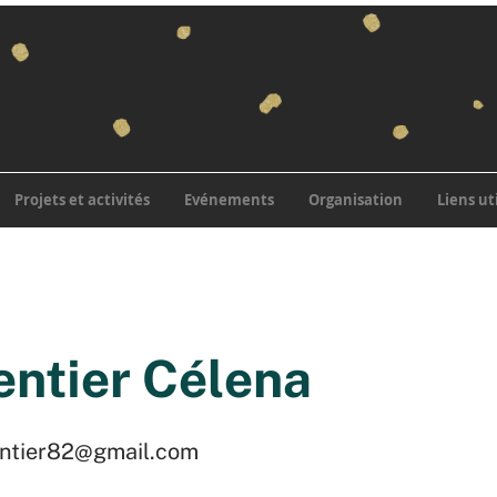
Projets et activités
Evénements
Organisation
Liens ut
entier Célena
ntier82@gmail.com