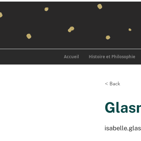
Accueil
Histoire et Philosophie
< Back
Glasn
isabelle.gl