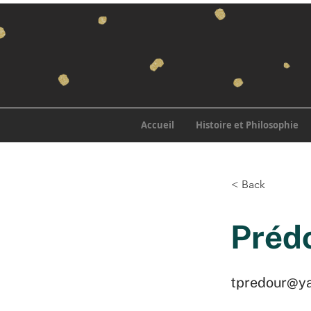
Accueil
Histoire et Philosophie
< Back
Préd
tpredour@ya