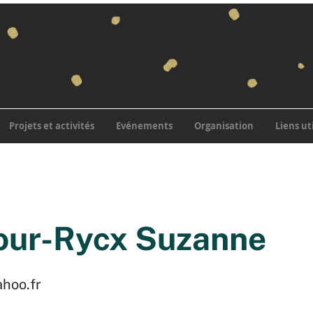
Projets et activités
Evénements
Organisation
Liens ut
our-Rycx Suzanne
hoo.fr