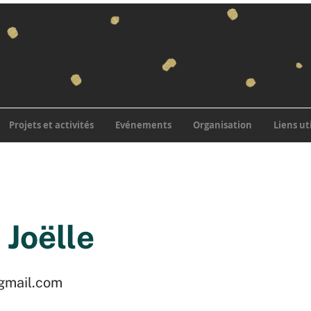
Projets et activités
Evénements
Organisation
Liens ut
 Joëlle
@gmail.com