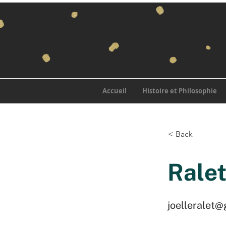
Accueil
Histoire et Philosophie
< Back
Ralet
joelleralet