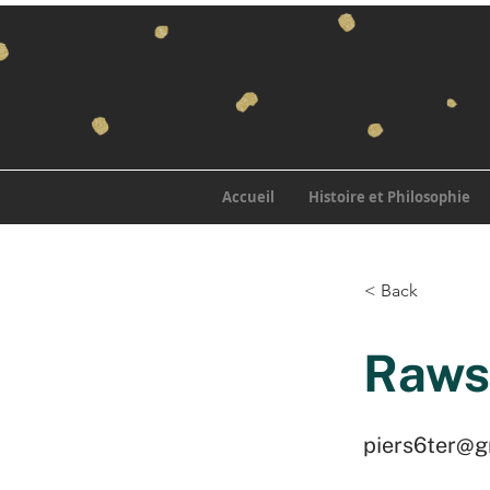
Accueil
Histoire et Philosophie
< Back
Raws
piers6ter@g