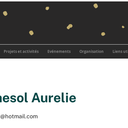
Projets et activités
Evénements
Organisation
Liens ut
esol Aurelie
8@hotmail.com