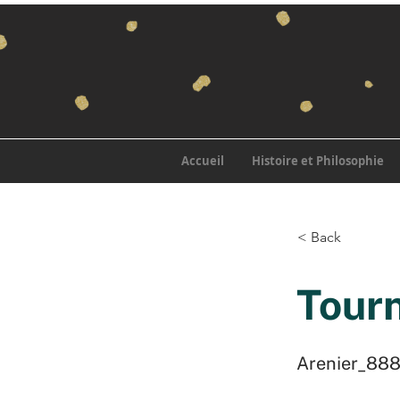
Accueil
Histoire et Philosophie
< Back
Tourn
Arenier_88