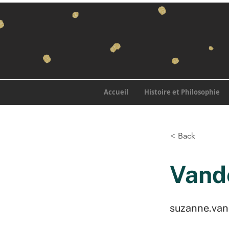
Accueil
Histoire et Philosophie
< Back
Vand
suzanne.va