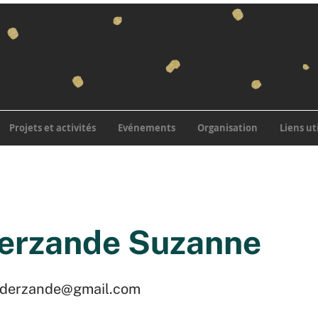
Projets et activités
Evénements
Organisation
Liens ut
erzande Suzanne
nderzande@gmail.com