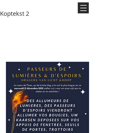
Koptekst 2
Les passeurs de lumières &
d'
espoirs
De dragers van licht en hoop