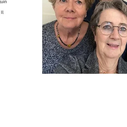
juin
Il