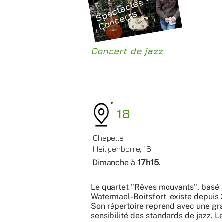
S
p
c
t
a
c
l
e
s
-
C
o
n
c
e
r
t
e
s
Concert de jazz
18
Chapelle
Heiligenborre, 16
Dimanche à
17h15
.
Le quartet "Rêves mouvants", basé 
Watermael-Boitsfort, existe depuis
Son répertoire reprend avec une g
sensibilité des standards de jazz. L