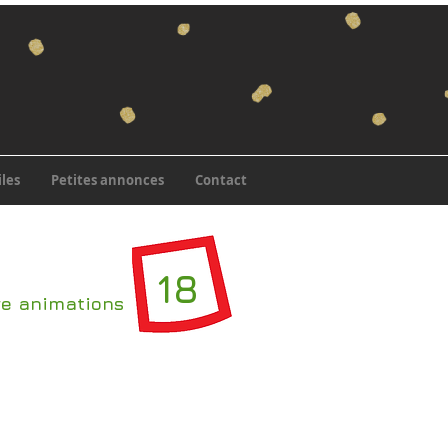
iles
Petites annonces
Contact
18
re animations