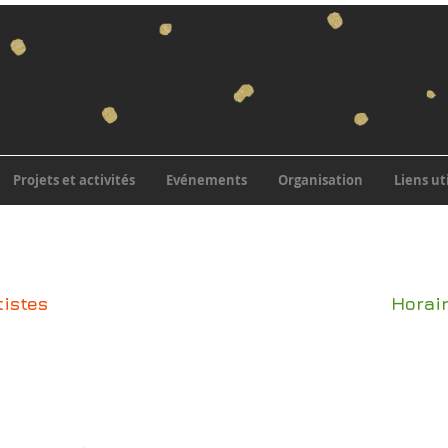
Projets et activités
Evénements
Organisation
Liens ut
tistes
Horai