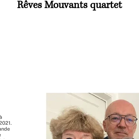
Rêves Mouvants quartet
à
 2021.
rande
e