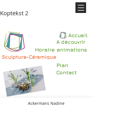
Koptekst 2
Accueil
A découvrir
Horaire animations
Sculpture-Céramique
Plan
Contact
S
c
ul
p
t
u
r
e
-
C
é
r
a
mi
q
u
e
Ackermans Nadine