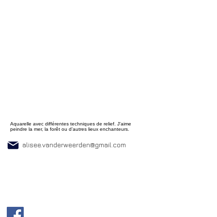
Aquarelle avec différentes techniques de relief. J'aime
peindre la mer, la forêt ou d'autres lieux enchanteurs.
alisee.vanderweerden@gmail.com