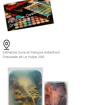
P
ei
n
u
r
e
-
D
e
s
si
n
-
G
r
a
p
hi
s
m
t
e
Catherine Zune et François Roberfroid
Chaussée de La Hulpe, 290