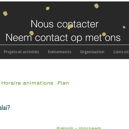
Nous contacter
Neem contact op met ons
Projets et activités
Evénements
Organisation
Liens ut
Horaire animations
Plan
alai?