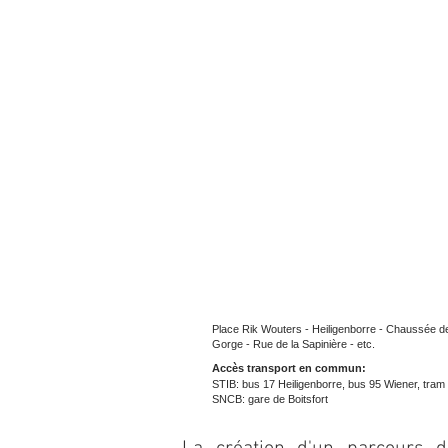
Place Rik Wouters - Heiligenborre - Chaussée 
Gorge - Rue de la Sapinière - etc.
Accès transport en commun:
STIB: bus 17 Heiligenborre, bus 95 Wiener, tram 
SNCB: gare de Boitsfort