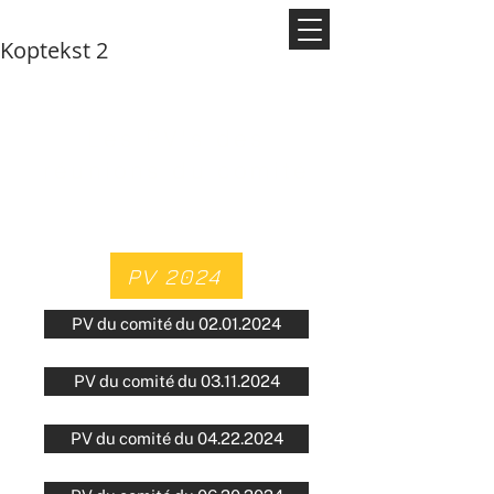
Koptekst 2
Les PV's des
réunions du comité
PV 2024
PV du comité du 02.01.2024
PV du comité du 03.11.2024
PV du comité du 04.22.2024