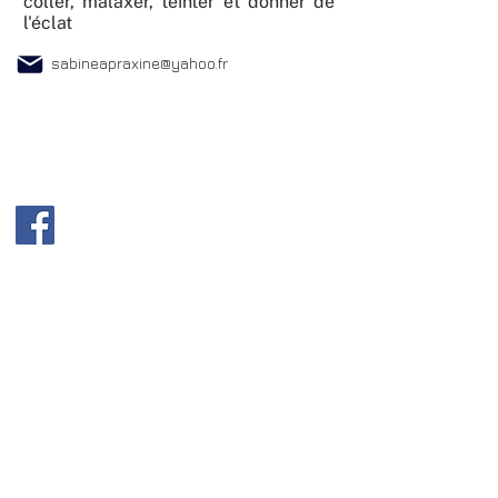
coller, malaxer, teinter et donner de
l'éclat
sabineapraxine@yahoo.fr