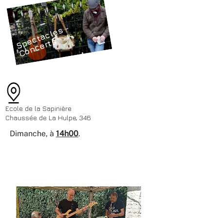
S
p
c
t
a
c
l
e
s
-
C
o
n
c
e
r
t
e
s
Ecole de la Sapinière
Chaussée de La Hulpe, 346
Dimanche, à
14h00
.