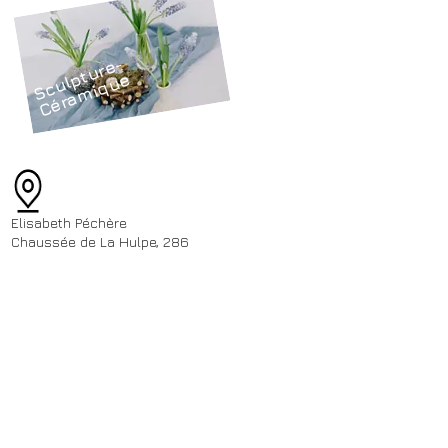
S
c
ul
t
u
r
e
-
C
é
r
a
mi
q
u
p
e
Elisabeth Péchère
Chaussée de La Hulpe, 286