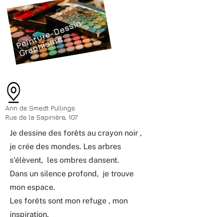
P
ei
n
u
r
e
-
D
e
s
si
n
-
G
r
a
p
hi
s
m
t
e
Ann de Smedt Pullings
Rue de la Sapinière, 107
Je dessine des forêts au crayon noir ,
je crée des mondes. Les arbres
s'élèvent, les ombres dansent.
Dans un silence profond, je trouve
mon espace.
Les forêts sont mon refuge , mon
inspiration.