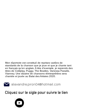
Mon répertoire est constitué de reprises variées de
standards de la chanson que je joue et que je chante tant
en français qu’en anglais. A titre d’exemple, je reprends des
titres de Coldplay, Puggy, The Beatles, Vanessa Paradis,
Vianney. Une dizaine de chansons réinterprétées sera
chantée et jouée au Balai des Artistes 2020.
alexandre.piron04@hotmail.com
Cliquez sur le sigle pour suivre le lien