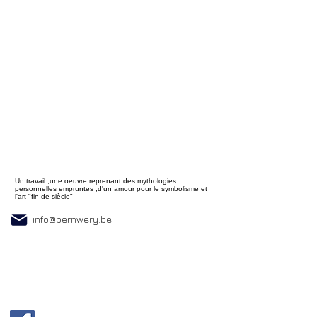
Un travail ,une oeuvre reprenant des mythologies
personnelles empruntes ,d'un amour pour le symbolisme et
l'art "fin de siècle"
info@bernwery.be